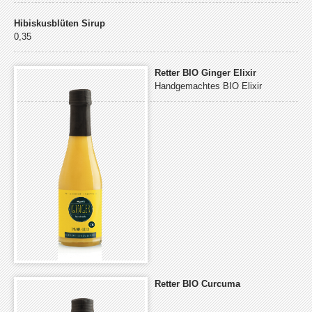
an
an
an
Dritte
Dritte
Dritte
Hibiskusblüten Sirup
übertragen
übertragen
übertragen
0,35
werden
werden
werden
können.
können.
können.
Retter BIO Ginger Elixir
Handgemachtes BIO Elixir
Retter BIO Curcuma