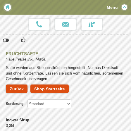
Menu
Klicken
Klicken
Klicken
Sie
Sie
Sie
hier,
hier,
hier,
FRUCHTSÄFTE
um
um
um
* alle Preise inkl. MwSt.
die
die
die
Social-
Social-
Social-
Säfte werden aus Streuobstfrüchten hergestellt. Nur aus Direktsaft
Media-
Media-
Media-
und ohne Konzentrate. Lassen sie sich vom natürlichen, sortenreinen
Schaltflächen
Schaltflächen
Schaltflächen
Geschmack überzeugen.
einzublenden.
einzublenden.
einzublenden.
Bitte
Bitte
Bitte
Zurück
Shop Startseite
beachten
beachten
beachten
Sie,
Sie,
Sie,
dass
dass
dass
Sortierung:
über
über
über
diese
diese
diese
Funktionen
Funktionen
Funktionen
Ingwer Sirup
benutzerbezogene
benutzerbezogene
benutzerbezogene
0,35l
Daten
Daten
Daten