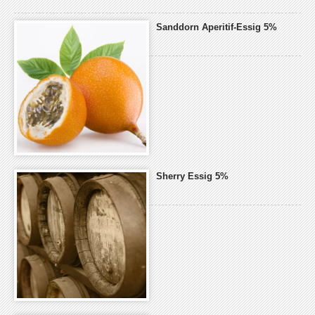
an
an
an
Dritte
Dritte
Dritte
Sanddorn Aperitif-Essig 5%
übertragen
übertragen
übertragen
werden
werden
werden
können.
können.
können.
Sherry Essig 5%