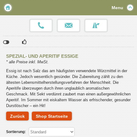
Menu
Klicken
Klicken
Klicken
Sie
Sie
Sie
hier,
hier,
hier,
SPEZIAL- UND APERITIF ESSIGE
um
um
um
* alle Preise inkl. MwSt.
die
die
die
Social-
Social-
Social-
Essig ist nach Salz das am häufigsten verwendete Würzmittel in der
Media-
Media-
Media-
Küche. Jedoch wesentlich gesünder. Die Zubereitung zählt zu den
Schaltflächen
Schaltflächen
Schaltflächen
ältesten Lebensmittelherstellungsverfahren der Menschheit. Die
einzublenden.
einzublenden.
einzublenden.
Aperitife überzeugen durch ihren unglaublich aromatischen
Bitte
Bitte
Bitte
Geschmack. Mit Sekt verdünnt zaubert man einen außergewöhnlichen
beachten
beachten
beachten
Aperitif. Im Sommer mit eiskaltem Wasser als erfrischender, gesunder
Sie,
Sie,
Sie,
Durstlöscher – ein Hit!
dass
dass
dass
über
über
über
Zurück
Shop Startseite
diese
diese
diese
Funktionen
Funktionen
Funktionen
benutzerbezogene
benutzerbezogene
benutzerbezogene
Sortierung:
Daten
Daten
Daten