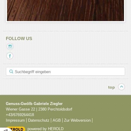
FOLLOW US
Mit
diesem
Mit
Link
diesem
verlassen
Link
Sie
verlassen
die
Sie
aktuelle
die
Seite.
aktuelle
Ziel:
top
Seite.
Instagram
Ziel:
Facebook
Genuss-Gwölb Gabriele Ziegler
Wiener Gasse 22
|
2380
Perchtoldsdorf
+43/6769264418
Impressum
Datenschutz
AGB
Zur Webversion
powered by HEROLD