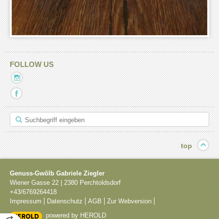
FOLLOW US
Mit
diesem
Mit
Link
diesem
verlassen
Link
Sie
verlassen
die
Sie
aktuelle
die
Seite.
aktuelle
Ziel:
top
Seite.
Instagram
Ziel:
Facebook
Genuss-Gwölb Gabriele Ziegler
Wiener Gasse 22
|
2380
Perchtoldsdorf
+43/6769264418
Impressum
Datenschutz
AGB
Zur Webversion
powered by HEROLD