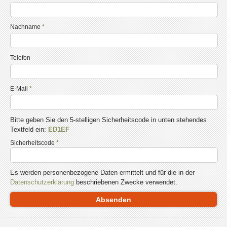
an
an
an
Dritte
Dritte
Dritte
übertragen
übertragen
übertragen
Nachname
*
werden
werden
werden
können.
können.
können.
Telefon
E-Mail
*
Bitte geben Sie den 5-stelligen Sicherheitscode in unten stehendes
Textfeld ein:
ED1EF
Sicherheitscode
*
Es werden personenbezogene Daten ermittelt und für die in der
Datenschutzerklärung
beschriebenen Zwecke verwendet.